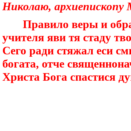
Николаю, архиепископу 
Правило веры и образ
учителя яви тя стаду т
Сего ради стяжал еси с
богата, отче священнон
Христа Бога спастися 